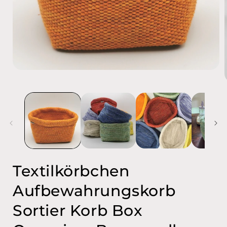
Medien
1
in
Modal
i
öffnen
ö
Textilkörbchen
Aufbewahrungskorb
Sortier Korb Box