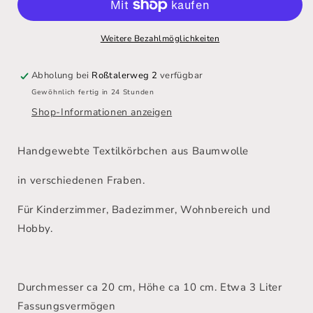
Sortier
Sortier
Korb
Korb
Box
Box
Weitere Bezahlmöglichkeiten
Organizer
Organizer
Baumwolle
Baumwolle
Abholung bei
Roßtalerweg 2
verfügbar
Gewöhnlich fertig in 24 Stunden
Shop-Informationen anzeigen
Handgewebte Textilkörbchen aus Baumwolle
in verschiedenen Fraben.
Für Kinderzimmer, Badezimmer, Wohnbereich und
Hobby.
Durchmesser ca 20 cm, Höhe ca 10 cm. Etwa 3 Liter
Fassungsvermögen