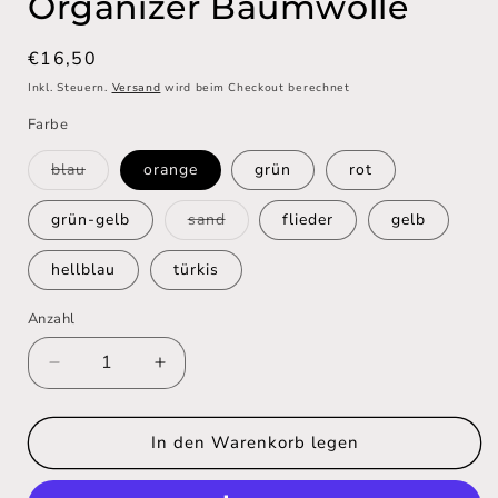
Organizer Baumwolle
Normaler
€16,50
Preis
Inkl. Steuern.
Versand
wird beim Checkout berechnet
Farbe
Variante
blau
orange
grün
rot
ausverkauft
oder
nicht
Variante
grün-gelb
sand
flieder
gelb
verfügbar
ausverkauft
oder
nicht
hellblau
türkis
verfügbar
Anzahl
Anzahl
Verringere
Erhöhe
die
die
Menge
Menge
für
für
In den Warenkorb legen
Textilkörbchen
Textilkörbchen
Aufbewahrungskorb
Aufbewahrungskorb