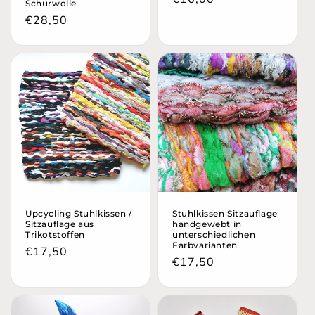
Schurwolle
Preis
Normaler
€28,50
Preis
Upcycling Stuhlkissen /
Stuhlkissen Sitzauflage
Sitzauflage aus
handgewebt in
Trikotstoffen
unterschiedlichen
Farbvarianten
Normaler
€17,50
Normaler
€17,50
Preis
Preis