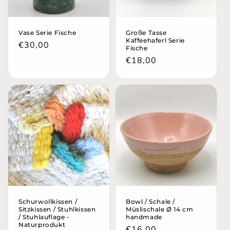
Vase Serie Fische
Große Tasse
Kaffeehaferl Serie
Normaler
€30,00
Fische
Preis
Normaler
€18,00
Preis
Schurwollkissen /
Bowl / Schale /
Sitzkissen / Stuhlkissen
Müslischale Ø 14 cm
/ Stuhlauflage -
handmade
Naturprodukt
Normaler
€16,00