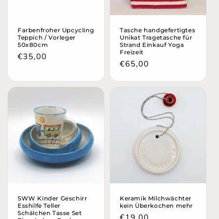
e
:
Farbenfroher Upcycling
Tasche handgefertigtes
Teppich / Vorleger
Unikat Tragetasche für
50x80cm
Strand Einkauf Yoga
Freizeit
Normaler
€35,00
Normaler
€65,00
Preis
Preis
SWW Kinder Geschirr
Keramik Milchwächter
Esshilfe Teller
kein Überkochen mehr
Schälchen Tasse Set
Normaler
€19,00