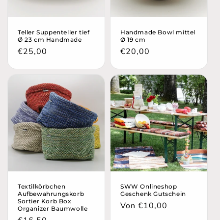
Teller Suppenteller tief
Handmade Bowl mittel
Ø 23 cm Handmade
Ø 19 cm
Normaler
€25,00
Normaler
€20,00
Preis
Preis
Textilkörbchen
SWW Onlineshop
Aufbewahrungskorb
Geschenk Gutschein
Sortier Korb Box
Normaler
Von €10,00
Organizer Baumwolle
Preis