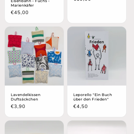
Eisenbahn - Fuchs -
Marienkäfer
Preis
Normaler
€45,00
Preis
Lavendelkissen
Leporello "Ein Buch
Duftsäckchen
über den Frieden"
Normaler
€3,90
Normaler
€4,50
Preis
Preis