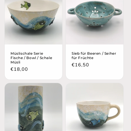
Müslischale Serie
Sieb für Beeren / Seiher
Fische / Bowl / Schale
für Früchte
Müsli
Normaler
€16,50
Normaler
€18,00
Preis
Preis