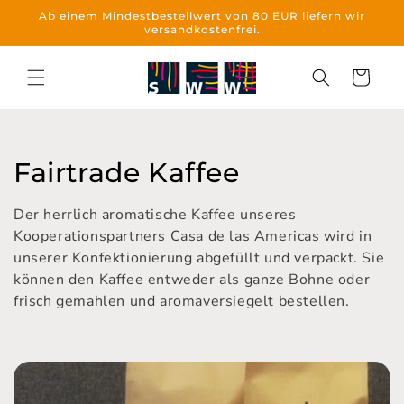
Direkt
Ab einem Mindestbestellwert von 80 EUR liefern wir
zum
versandkostenfrei.
Inhalt
Warenkorb
K
Fairtrade Kaffee
a
Der herrlich aromatische Kaffee unseres
t
Kooperationspartners Casa de las Americas wird in
unserer Konfektionierung abgefüllt und verpackt. Sie
e
können den Kaffee entweder als ganze Bohne oder
frisch gemahlen und aromaversiegelt bestellen.
g
o
r