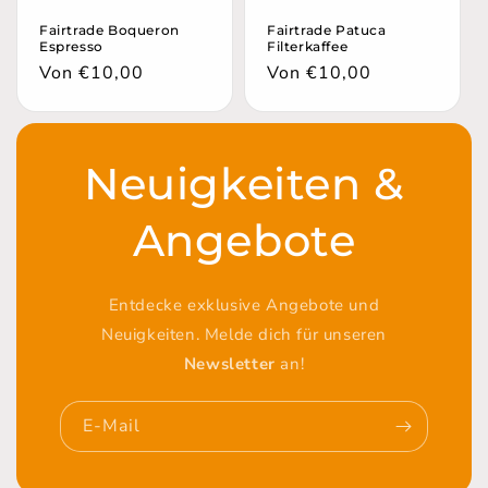
Fairtrade Boqueron
Fairtrade Patuca
Espresso
Filterkaffee
Normaler
Von €10,00
Normaler
Von €10,00
Preis
Preis
Neuigkeiten &
Angebote
Entdecke exklusive Angebote und
Neuigkeiten. Melde dich für unseren
Newsletter
an!
E-Mail