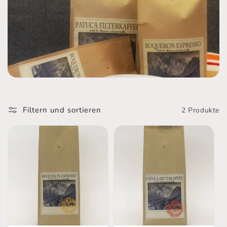
i
e
:
Filtern und sortieren
2 Produkte